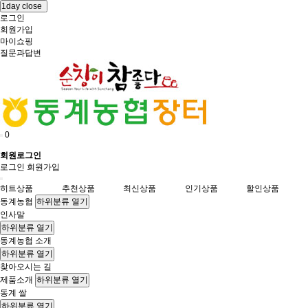
1day close
로그인
회원가입
마이쇼핑
질문과답변
0
회원로그인
로그인
회원가입
히트상품
추천상품
최신상품
인기상품
할인상품
동계농협
하위분류 열기
인사말
하위분류 열기
동계농협 소개
하위분류 열기
찾아오시는 길
제품소개
하위분류 열기
동계 쌀
하위분류 열기