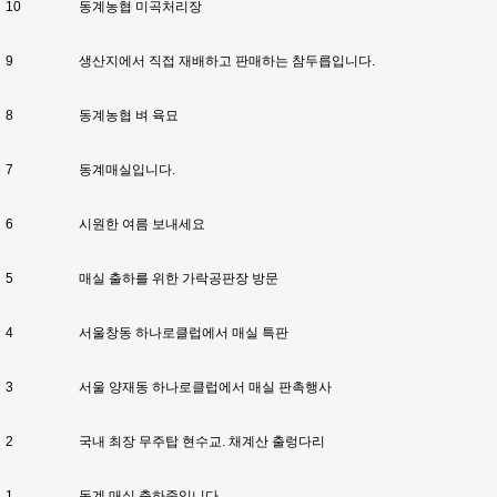
10
동계농협 미곡처리장
9
생산지에서 직접 재배하고 판매하는 참두릅입니다.
8
동계농협 벼 육묘
7
동계매실입니다.
6
시원한 여름 보내세요
5
매실 출하를 위한 가락공판장 방문
4
서울창동 하나로클럽에서 매실 특판
3
서울 양재동 하나로클럽에서 매실 판촉행사
2
국내 최장 무주탑 현수교. 채계산 출렁다리
1
동계 매실 출하중입니다.