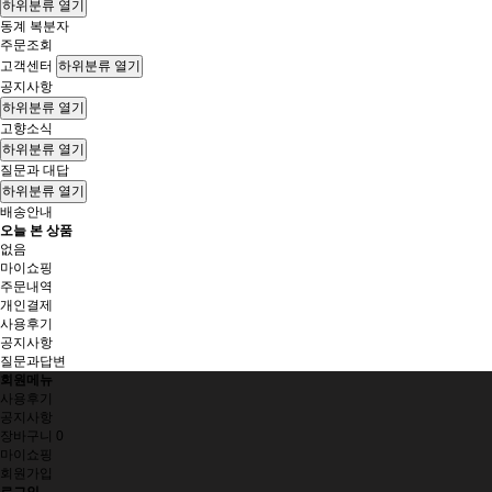
하위분류 열기
동계 복분자
주문조회
고객센터
하위분류 열기
공지사항
하위분류 열기
고향소식
하위분류 열기
질문과 대답
하위분류 열기
배송안내
오늘 본 상품
없음
마이쇼핑
주문내역
개인결제
사용후기
공지사항
질문과답변
회원메뉴
사용후기
공지사항
장바구니
0
마이쇼핑
회원가입