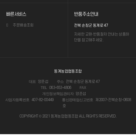
빠른서비스
반품주소안내
주문배송조회
전북 순창군 동계로 47
자세한 교환·반품절차 안내는
상품하
단을 참고해주세요.
동계농업협동조합
양준섭
전북 순창군 동계로 47
대표
주소
063-653-4806
TEL
FAX
양준섭
개인정보책임관리자
407-82-00449
제2007-전북순창-0608
사업자등록번호
통신판매업신고번호
호
COPYRIGHT © 2021 동계농업협동조합 ALL RIGHTS RESERVED.