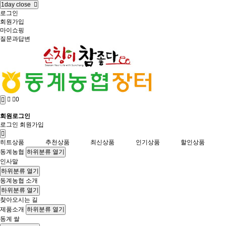
1day close
로그인
회원가입
마이쇼핑
질문과답변
0
회원로그인
로그인
회원가입
히트상품
추천상품
최신상품
인기상품
할인상품
동계농협
하위분류 열기
인사말
하위분류 열기
동계농협 소개
하위분류 열기
찾아오시는 길
제품소개
하위분류 열기
동계 쌀