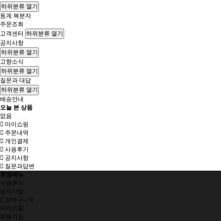
하위분류 열기
동계 복분자
주문조회
고객센터
하위분류 열기
공지사항
하위분류 열기
고향소식
하위분류 열기
질문과 대답
하위분류 열기
배송안내
오늘 본 상품
없음
마이쇼핑
주문내역
개인결제
사용후기
공지사항
질문과답변
회원메뉴
사용후기
공지사항
장바구니
0
마이쇼핑
회원가입