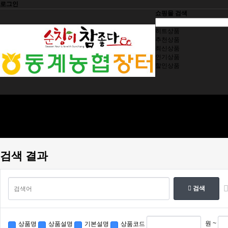
로그인
쇼핑몰 검색
히트상품
추천상품
최신상품
인기상품
할인상품
동계농협
제품소개
제품구입
주문조회
고객센터
검색 결과
검색
원 ~
상품명
상품설명
기본설명
상품코드