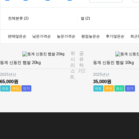
전체분류
(2)
쌀 (2)
판매많은순
낮은가격순
높은가격순
평점높은순
후기많은순
최근
위
공
시
유
동계 신동진 햅쌀 20kg
동계 신동진 햅쌀 10kg
리
하
스
기
2025년산
2025년산
트
65,000원
35,000원
히트
추천
인기
히트
추천
최신
인기