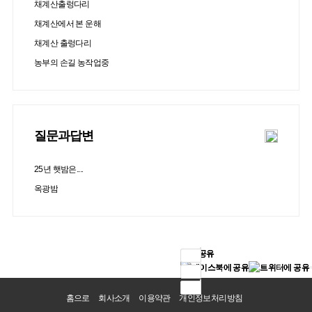
채계산출렁다리
채계산에서 본 운해
채계산 출렁다리
농부의 손길 농작업중
질문과답변
25년 햇밤은....
옥광밤
SNS 공유
SNS 공유
SNS 공유
SNS 공유
홈으로
회사소개
이용약관
개인정보처리방침