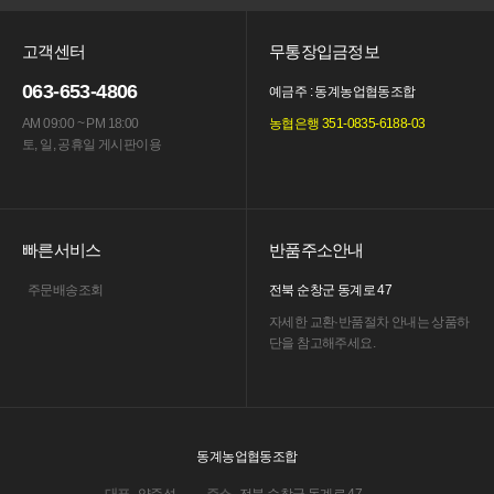
고객센터
무통장입금정보
063-653-4806
예금주 : 동계농업협동조합
AM 09:00 ~ PM 18:00
농협은행 351-0835-6188-03
토, 일, 공휴일 게시판이용
빠른서비스
반품주소안내
주문배송조회
전북 순창군 동계로 47
자세한 교환·반품절차 안내는
상품하
단을 참고해주세요.
동계농업협동조합
대표
양준섭
주소
전북 순창군 동계로 47