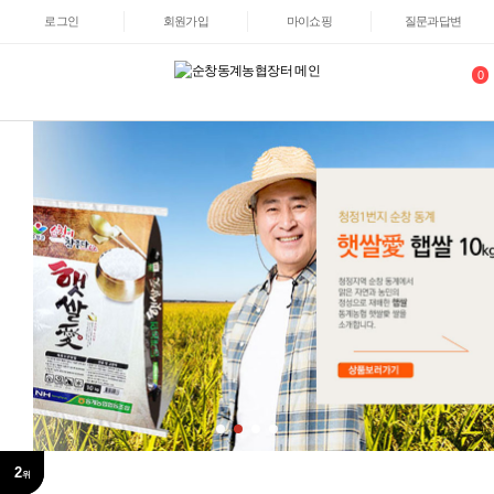
로그인
회원가입
마이쇼핑
질문과답변
0
1
2
위
위