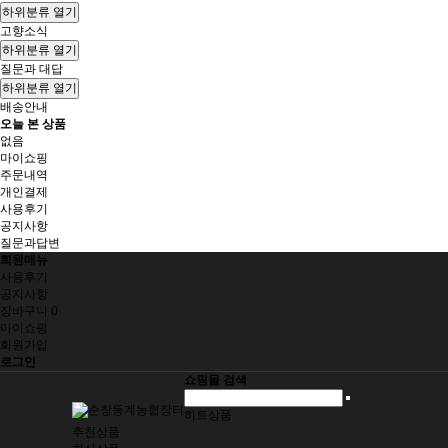
하위분류 열기
고향소식
하위분류 열기
질문과 대답
하위분류 열기
배송안내
오늘 본 상품
없음
마이쇼핑
주문내역
개인결제
사용후기
공지사항
질문과답변
회원메뉴
사용후기
공지사항
장바구니
0
마이쇼핑
회원가입
로그인
쇼핑몰 검색
히트상품
추천상품