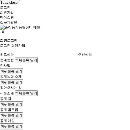
1day close
로그인
회원가입
마이쇼핑
질문과답변
0
회원로그인
로그인
회원가입
히트상품
추천상품
동계농협
하위분류 열기
인사말
하위분류 열기
동계농협 소개
하위분류 열기
찾아오시는 길
제품소개
하위분류 열기
동계 쌀
하위분류 열기
동계 참두릅
하위분류 열기
동계 매실
하위분류 열기