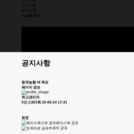
최신상품
인기상품
할인상품
쇼핑몰 배너
동계농협
제품소개
제품구입
주문조회
고객센터
공지사항
동계농협 벼 육묘
페이지 정보
최고관리자
0건
2,963회
20-06-24 17:41
본문
페이스북 공유
트위터 공유