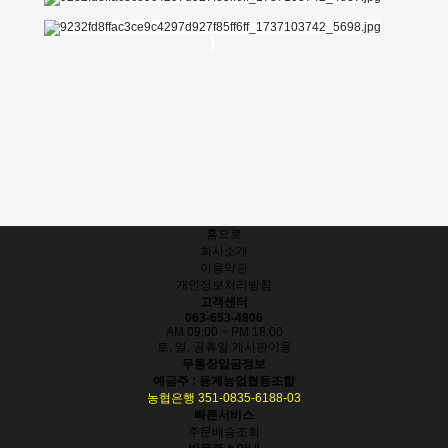
홈으로
회사소개
이용약관
개인정보처리방침
고객센터
063-653-4806
AM 09:00 ~ PM 18:00
토, 일, 공휴일 게시판이용
무통장입금정보
예금주 : 동계농업협동조합
농협은행 351-0835-6188-03
빠른서비스
주문배송조회