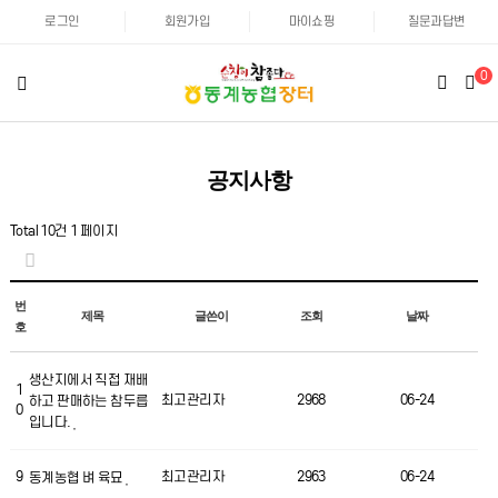
로그인
회원가입
마이쇼핑
질문과답변
0
공지사항
Total 10건
1 페이지
번
제목
글쓴이
조회
날짜
호
생산지에서 직접 재배
1
최고관리자
2968
06-24
하고 판매하는 참두릅
0
입니다.
9
최고관리자
2963
06-24
동계농협 벼 육묘