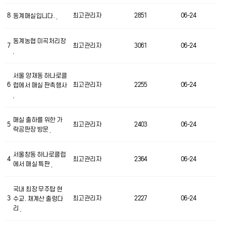
8
최고관리자
2851
06-24
동계매실입니다.
동계농협 미곡처리장
7
최고관리자
3061
06-24
서울 양재동 하나로클
6
최고관리자
2255
06-24
럽에서 매실 판촉행사
매실 출하를 위한 가
5
최고관리자
2403
06-24
락공판장 방문
서울창동 하나로클럽
4
최고관리자
2364
06-24
에서 매실 특판
국내 최장 무주탑 현
3
최고관리자
2227
06-24
수교. 채계산 출렁다
리