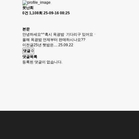
못난희
0건
1,108회
25-09-16 08:25
본문
안녕하세요^^혹시 옥광밤 기다리구 있어요ㆍ
올해 옥광밤 언제부터 판매하시나요??
이전글
25년 햇밤은....
25.09.22
댓글
0
댓글목록
등록된 댓글이 없습니다.