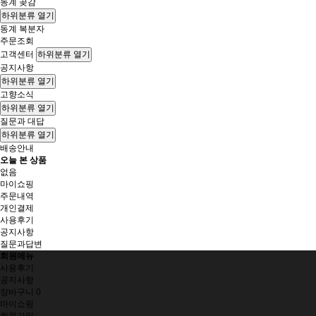
동계 곶감
하위분류 열기
동계 복분자
주문조회
고객센터
하위분류 열기
공지사항
하위분류 열기
고향소식
하위분류 열기
질문과 대답
하위분류 열기
배송안내
오늘 본 상품
없음
마이쇼핑
주문내역
개인결제
사용후기
공지사항
질문과답변
회원메뉴
사용후기
공지사항
장바구니
0
마이쇼핑