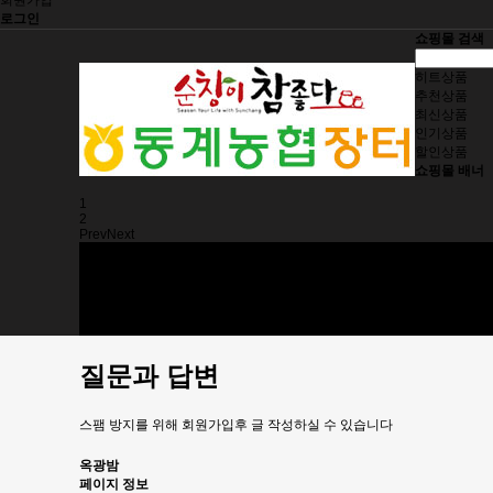
회원가입
로그인
쇼핑몰 검색
히트상품
추천상품
최신상품
인기상품
할인상품
쇼핑몰 배너
1
2
Prev
Next
동계농협
제품소개
제품구입
주문조회
고객센터
질문과 답변
스팸 방지를 위해 회원가입후 글 작성하실 수 있습니다
옥광밤
페이지 정보