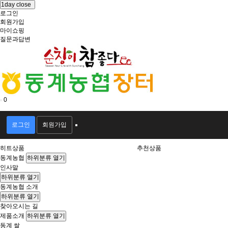
1day close
로그인
회원가입
마이쇼핑
질문과답변
0
회
원
로그인
회원가입
로
그
히트상품
추천상품
인
동계농협
하위분류 열기
인사말
하위분류 열기
동계농협 소개
하위분류 열기
찾아오시는 길
제품소개
하위분류 열기
동계 쌀